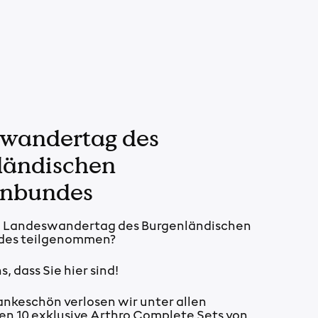
wandertag des
ländischen
enbundes
m Landeswandertag des Burgenländischen
des teilgenommen?
, dass Sie hier sind!
ankeschön verlosen wir unter allen
n 10 exklusive Arthro Complete Sets von