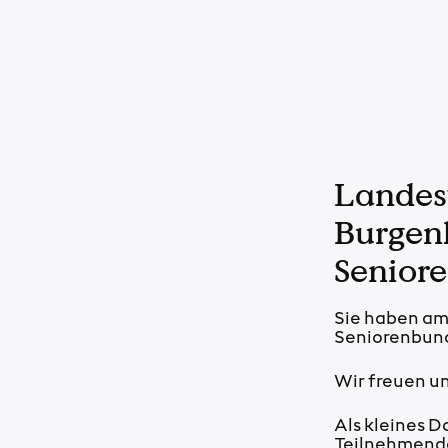
Landes
Burgen
Senior
Sie haben a
Seniorenbun
Wir freuen uns
Als kleines D
Teilnehmende