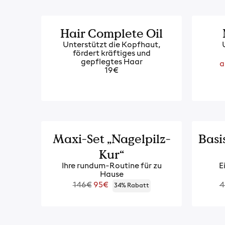
Hair Complete Oil
Unterstützt die Kopfhaut,
fördert kräftiges und
R
gepflegtes Haar
a
P
19€
-34%
Maxi-Set „Nagelpilz-
Basi
Kur“
Ihre rundum-Routine für zu
E
Hause
Regulärer
R
146€
95€
4
34% Rabatt
Preis
P