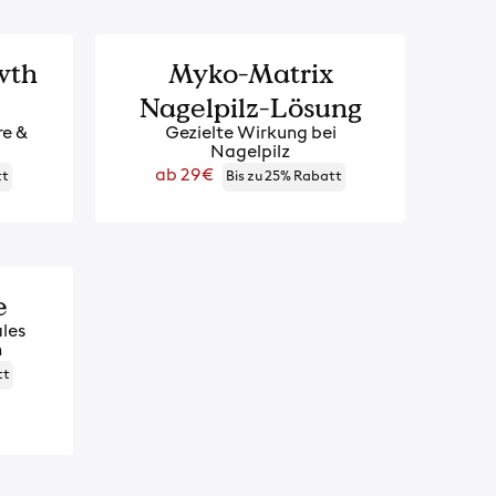
-10%
wth
Myko-Matrix
Nagelpilz-Lösung
re &
Gezielte Wirkung bei
Nagelpilz
Regulärer
ab 29€
tt
Bis zu 25% Rabatt
Preis
e
ales
n
tt