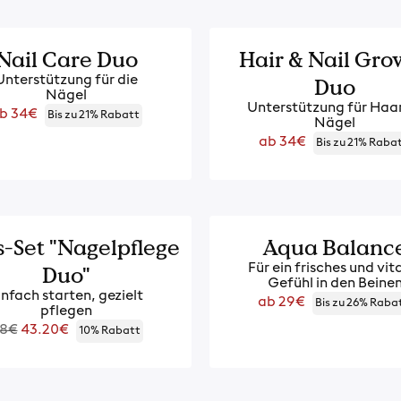
-10%
Nail Care Duo
Hair & Nail Gro
Duo
Unterstützung für die
Nägel
Unterstützung für Haa
egulärer
b 34€
Bis zu 21% Rabatt
Nägel
reis
Regulärer
ab 34€
Bis zu 21% Raba
Preis
-10%
s-Set "Nagelpflege
Aqua Balanc
Duo"
Für ein frisches und vit
Gefühl in den Beine
infach starten, gezielt
Regulärer
ab 29€
Bis zu 26% Raba
pflegen
Preis
egulärer
8€
43.20€
10% Rabatt
reis