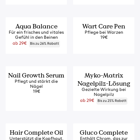
Neu
Aqua Balance
Wart Care Pen
Für ein frisches und vitales
Pflege bei Warzen
Gefühl in den Beinen
19€
Regulärer
ab 29€
Bis zu 26% Rabatt
Preis
Nail Growth Serum
Myko-Matrix
Nagelpilz-Lösung
Pflegt und stärkt die
Nägel
Gezielte Wirkung bei
19€
Nagelpilz
Regulärer
ab 29€
Bis zu 25% Rabatt
Preis
Hair Complete Oil
Gluco Complete
Unterstützt die Kopfhaut,
Enthält Chrom, das zur