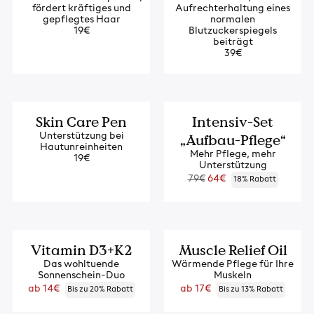
fördert kräftiges und
Aufrechterhaltung eines
gepflegtes Haar
normalen
19€
Blutzuckerspiegels
beiträgt
39€
Neu
-18%
Skin Care Pen
Intensiv-Set
„Aufbau-Pflege“
Unterstützung bei
Hautunreinheiten
Mehr Pflege, mehr
19€
Unterstützung
Regulärer
79€
64€
18% Rabatt
Preis
Neu
Neu
Vitamin D3+K2
Muscle Relief Oil
Das wohltuende
Wärmende Pflege für Ihre
Sonnenschein-Duo
Muskeln
Regulärer
Regulärer
ab 14€
ab 17€
Bis zu 20% Rabatt
Bis zu 13% Rabatt
Preis
Preis