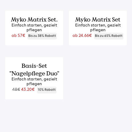
-20%
-20%
Myko Matrix Set.
Myko Matrix Set
Einfach starten, gezielt
Einfach starten, gezielt
pflegen
pflegen
Regulärer
Regulärer
ab 57€
ab 24.66€
Bis zu 38% Rabatt
Bis zu 65% Rabatt
Preis
Preis
-10%
Basis-Set
"Nagelpflege Duo"
Einfach starten, gezielt
pflegen
Regulärer
48€
43.20€
10% Rabatt
Preis